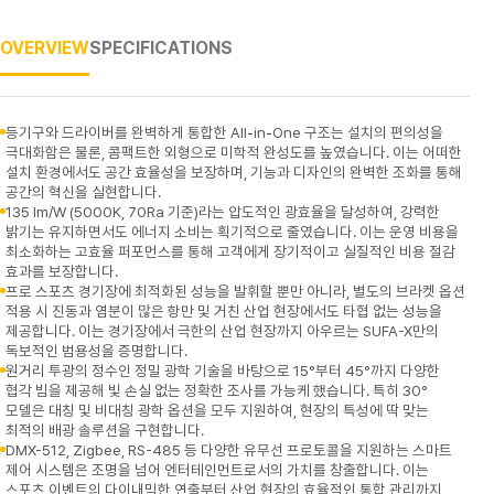
OVERVIEW
SPECIFICATIONS
등기구와 드라이버를 완벽하게 통합한 All-in-One 구조는 설치의 편의성을
극대화함은 물론, 콤팩트한 외형으로 미학적 완성도를 높였습니다. 이는 어떠한
설치 환경에서도 공간 효율성을 보장하며, 기능과 디자인의 완벽한 조화를 통해
공간의 혁신을 실현합니다.
135 lm/W (5000K, 70Ra 기준)라는 압도적인 광효율을 달성하여, 강력한
밝기는 유지하면서도 에너지 소비는 획기적으로 줄였습니다. 이는 운영 비용을
최소화하는 고효율 퍼포먼스를 통해 고객에게 장기적이고 실질적인 비용 절감
효과를 보장합니다.
프로 스포츠 경기장에 최적화된 성능을 발휘할 뿐만 아니라, 별도의 브라켓 옵션
적용 시 진동과 염분이 많은 항만 및 거친 산업 현장에서도 타협 없는 성능을
제공합니다. 이는 경기장에서 극한의 산업 현장까지 아우르는 SUFA-X만의
독보적인 범용성을 증명합니다.
원거리 투광의 정수인 정밀 광학 기술을 바탕으로 15°부터 45°까지 다양한
협각 빔을 제공해 빛 손실 없는 정확한 조사를 가능케 했습니다. 특히 30°
모델은 대칭 및 비대칭 광학 옵션을 모두 지원하여, 현장의 특성에 딱 맞는
최적의 배광 솔루션을 구현합니다.
DMX-512, Zigbee, RS-485 등 다양한 유무선 프로토콜을 지원하는 스마트
제어 시스템은 조명을 넘어 엔터테인먼트로서의 가치를 창출합니다. 이는
스포츠 이벤트의 다이내믹한 연출부터 산업 현장의 효율적인 통합 관리까지