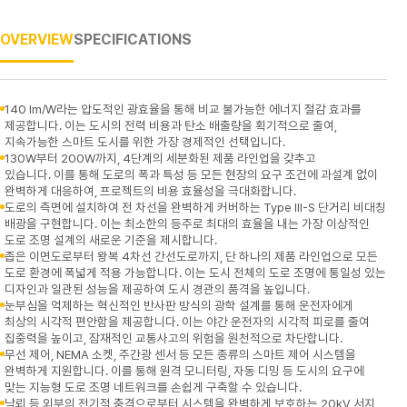
OVERVIEW
SPECIFICATIONS
140 lm/W라는 압도적인 광효율을 통해 비교 불가능한 에너지 절감 효과를
제공합니다. 이는 도시의 전력 비용과 탄소 배출량을 획기적으로 줄여,
지속가능한 스마트 도시를 위한 가장 경제적인 선택입니다.
130W부터 200W까지, 4단계의 세분화된 제품 라인업을 갖추고
있습니다. 이를 통해 도로의 폭과 특성 등 모든 현장의 요구 조건에 과설계 없이
완벽하게 대응하여, 프로젝트의 비용 효율성을 극대화합니다.
도로의 측면에 설치하여 전 차선을 완벽하게 커버하는 Type III-S 단거리 비대칭
배광을 구현합니다. 이는 최소한의 등주로 최대의 효율을 내는 가장 이상적인
도로 조명 설계의 새로운 기준을 제시합니다.
좁은 이면도로부터 왕복 4차선 간선도로까지, 단 하나의 제품 라인업으로 모든
도로 환경에 폭넓게 적용 가능합니다. 이는 도시 전체의 도로 조명에 통일성 있는
디자인과 일관된 성능을 제공하여 도시 경관의 품격을 높입니다.
눈부심을 억제하는 혁신적인 반사판 방식의 광학 설계를 통해 운전자에게
최상의 시각적 편안함을 제공합니다. 이는 야간 운전자의 시각적 피로를 줄여
집중력을 높이고, 잠재적인 교통사고의 위험을 원천적으로 차단합니다.
무선 제어, NEMA 소켓, 주간광 센서 등 모든 종류의 스마트 제어 시스템을
완벽하게 지원합니다. 이를 통해 원격 모니터링, 자동 디밍 등 도시의 요구에
맞는 지능형 도로 조명 네트워크를 손쉽게 구축할 수 있습니다.
낙뢰 등 외부의 전기적 충격으로부터 시스템을 완벽하게 보호하는 20kV 서지